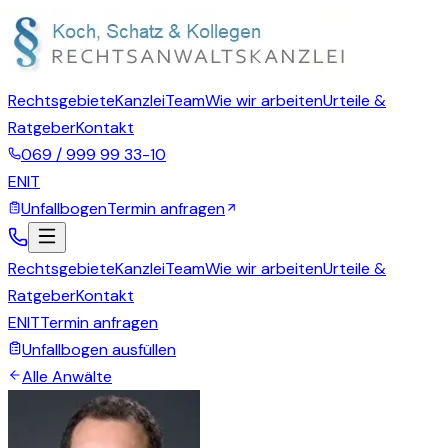
Rechtsgebiete
Kanzlei
Team
Wie wir arbeiten
Urteile &
Ratgeber
Kontakt
069 / 999 99 33-10
EN
IT
Unfallbogen
Termin anfragen
Rechtsgebiete
Kanzlei
Team
Wie wir arbeiten
Urteile &
Ratgeber
Kontakt
EN
IT
Termin anfragen
Unfallbogen ausfüllen
Alle Anwälte